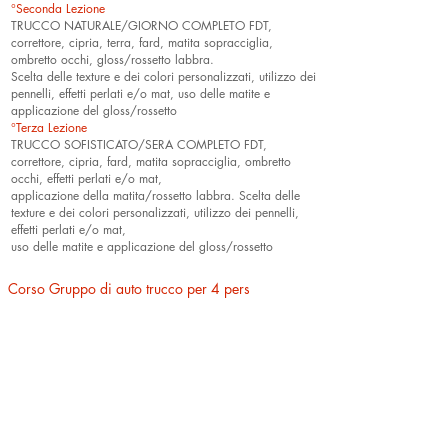
°Seconda Lezione
TRUCCO NATURALE/GIORNO COMPLETO FDT,
correttore, cipria, terra, fard, matita sopracciglia,
ombretto occhi, gloss/rossetto labbra.
Scelta delle texture e dei colori personalizzati, utilizzo dei
pennelli, effetti perlati e/o mat, uso delle matite e
applicazione del gloss/rossetto
°Terza Lezione
TRUCCO SOFISTICATO/SERA COMPLETO FDT,
correttore, cipria, fard, matita sopracciglia, ombretto
occhi, effetti perlati e/o mat,
applicazione
della matita/rossetto labbra. Scelta delle
texture e dei colori personalizzati, utilizzo dei pennelli,
effetti perlati e/o mat,
uso delle matite
e applicazione del gloss/rossetto
Corso Gruppo di auto trucco per 4 pers
1 lezione di 3 ore /a persona..............€ 60,00
Corso che insegna a realizzare su se stesse un unico tipo
di MakeUp a scelta per il gruppo
Corsi Sposa di auto trucco
1 trucco 2 ore....................................€ 150,00
Saranno visti anche il tipo di pelle e le sue
problematiche, lo stile della sposa e del matrimonio