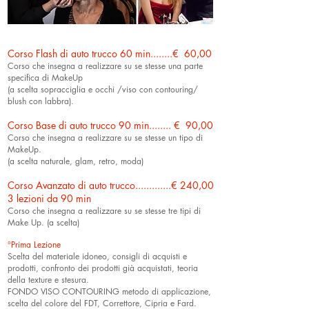
Corso Flash di auto trucco 60 min........€ 60,00
Corso che insegna a realizzare su se stesse una parte
specifica di MakeUp
(a scelta sopracciglia e occhi /viso con contouring/
blush con labbra).
Corso Base di auto trucco 90 min........ € 90,00
Corso che insegna a realizzare su se stesse un tipo di
MakeUp.
(a scelta naturale, glam, retro, moda)
Corso Avanzato di auto trucco.............€ 240,00
3 lezioni da 90 min
Corso che insegna a realizzare su se stesse tre tipi di
Make Up. (a scelta)
°Prima Lezione
Scelta del materiale idoneo, consigli di acquisti e
prodotti, confronto dei prodotti già acquistati, teoria
della texture e stesura.
FONDO VISO CONTOURING metodo di applicazione,
scelta del colore del FDT, Correttore, Cipria e Fard.